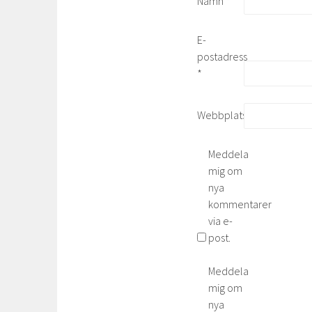
Namn
*
E-
postadress
*
Webbplats
Meddela
mig om
nya
kommentarer
via e-
post.
Meddela
mig om
nya