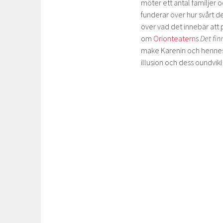
möter ett antal familje
funderar över hur svårt de
över vad det innebär att 
om
Orionteatern
s
Det fi
make Karenin och hennes n
illusion och dess oundvik