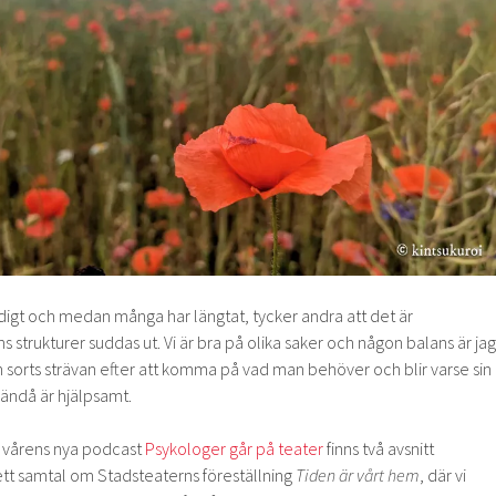
digt och medan många har längtat, tycker andra att det är
 strukturer suddas ut. Vi är bra på olika saker och någon balans är jag
en sorts strävan efter att komma på vad man behöver och blir varse sin
 ändå är hjälpsamt.
å vårens nya podcast
Psykologer går på teater
finns två avsnitt
r ett samtal om Stadsteaterns föreställning
Tiden är vårt hem
, där vi