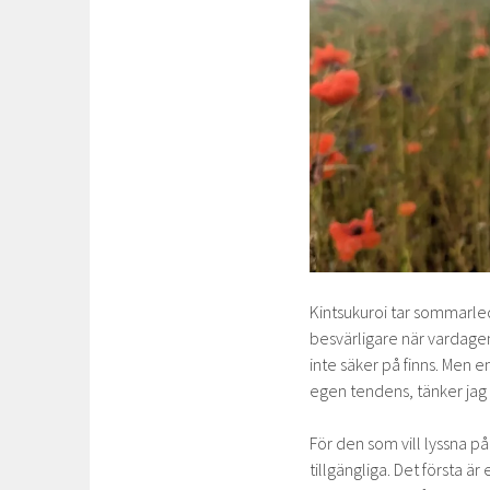
Kintsukuroi tar sommarle
besvärligare när vardagens
inte säker på finns. Men 
egen tendens, tänker jag
För den som vill lyssna p
tillgängliga. Det första ä