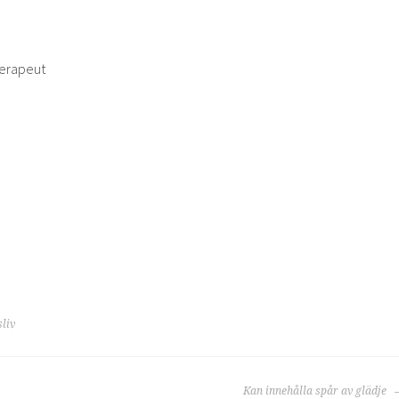
terapeut
liv
RING
Kan innehålla spår av glädje