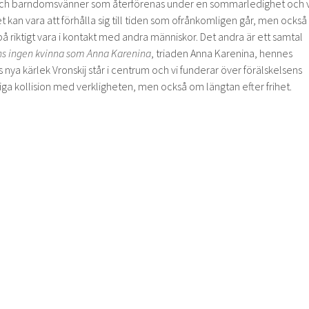
r och barndomsvänner som återförenas under en sommarledighet och v
t kan vara att förhålla sig till tiden som ofrånkomligen går, men också
på riktigt vara i kontakt med andra människor. Det andra är ett samtal
nns ingen kvinna som Anna Karenina
, triaden Anna Karenina, hennes
ya kärlek Vronskij står i centrum och vi funderar över förälskelsens
liga kollision med verkligheten, men också om längtan efter frihet.