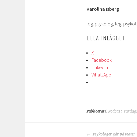
Karolina Isberg
leg. psykolog, leg. psyko
DELA INLÄGGET
X
Facebook
LinkedIn
WhatsApp
Publicerat i:
Podcast
,
Vardags
INLÄGGSNAVIGE
Psykologer går på teater