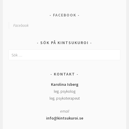
FACEBOOK
Facebook
SÖK PÅ KINTSUKUROI
Sök
efter:
KONTAKT
Karolina Isberg
leg. psykolog
leg. psykoterapeut
email
info@kintsukuroi.se