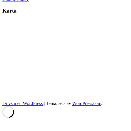
Karta
Drivs med WordPress
|
Tema: sela av
WordPress.com
.