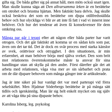
gifta sig. De båda gifter sig på annat håll, men möts också snart igen.
Man skulle kunna säga att
Den allvarsamma leken
är en berättelse
om otrohet och brustna hjärtan. Men faktiskt bara delvis. Jag skulle
också beskriva det som en berättelse om djupa otillfredsställda
behov och hur olyckliga vi blir av att inte få fatt i vad vi innerst inne
behöver. Och hur det tenderar att även få konsekvenser för dem
omkring oss.
Många par går i terapi
efter att någon eller båda parter har varit
otrogen. Och det går faktiskt att komma ur en sådan kris som par,
även om det tar tid. Det är dock en svår process med starka känslor
av svek, orättvisor och otrygghet. I den situationen, är min
erfarenhet, att man behöver börja med själva sveket. Den som bröt
mot relationens överenskommelse måste ta ansvar för sina
handlingar utan att skylla på den andre. Först därefter går det att
arbeta med relationen, våga visa mer av sin sårbarhet och prata
om de där djupare behoven som många gånger inte är artikulerade.
Jag är inte säker på hur vanligt det var med parterapi vid förra
sekelskiftet. Men Hjalmar Söderbergs berättelse är på många sätt
tidlös och igenkännlig. Man lär sig helt enkelt mycket om sig själv
av att våga titta på sina djupaste behov.
Karolina Isberg, leg. psykolog