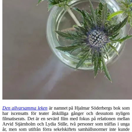
Den allvarsamma leken
är namnet på Hjalmar Söderbergs bok som
har iscensatts för teater åtskilliga gånger och dessutom nyligen
filmatiserats. Det är en sevärd film med fokus på relationen mellan
Arvid Stjärnholm och Lydia Stille, två personer som träffas i unga
år, men som utifrån förra sekelskiftets samhällsnormer inte kunde