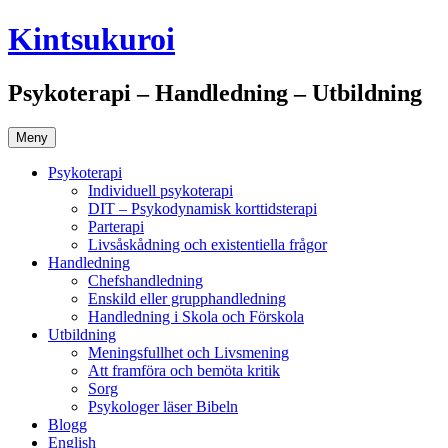
Gå
Kintsukuroi
till
innehåll
Psykoterapi – Handledning – Utbildning
Meny
Psykoterapi
Individuell psykoterapi
DIT – Psykodynamisk korttidsterapi
Parterapi
Livsåskådning och existentiella frågor
Handledning
Chefshandledning
Enskild eller grupphandledning
Handledning i Skola och Förskola
Utbildning
Meningsfullhet och Livsmening
Att framföra och bemöta kritik
Sorg
Psykologer läser Bibeln
Blogg
English