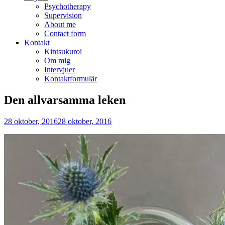
Psychotherapy
Supervision
About me
Contact form
Kontakt
Kintsukuroi
Om mig
Intervjuer
Kontaktformulär
Den allvarsamma leken
28 oktober, 2016
28 oktober, 2016