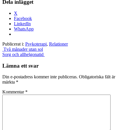
Dela inlägget
X
Facebook
LinkedIn
WhatsApp
Publicerat i:
Psykoterapi
,
Relationer
Inläggsnavigering
Två månader utan sol
Sorg och allhelgonatid
Lämna ett svar
Din e-postadress kommer inte publiceras.
Obligatoriska fält är
märkta
*
Kommentar
*