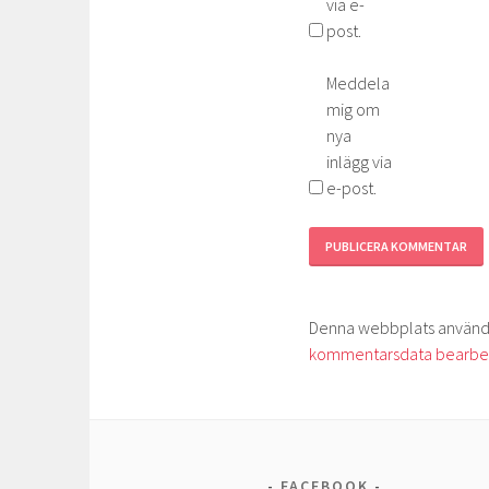
via e-
post.
Meddela
mig om
nya
inlägg via
e-post.
Denna webbplats använder
kommentarsdata bearbe
FACEBOOK