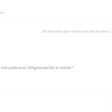
man
RING
Det man måste göra och det man inte får missa
inte publiceras.
Obligatoriska fält är märkta
*