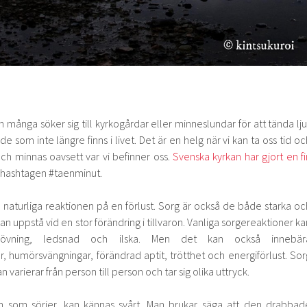
 många söker sig till kyrkogårdar eller minneslundar för att tända lju
 som inte längre finns i livet. Det är en helg när vi kan ta oss tid oc
ch minnas oavsett var vi befinner oss.
Svenska kyrkan har gjort en fi
hashtagen #taenminut.
naturliga reaktionen på en förlust. Sorg är också de både starka oc
n uppstå vid en stor förändring i tillvaron. Vanliga sorgereaktioner ka
övning, ledsnad och ilska. Men det kan också innebär
, humörsvängningar, förändrad aptit, trötthet och energiförlust. Sor
utan varierar från person till person och tar sig olika uttryck.
en som sörjer, kan kännas svårt. Man brukar säga att den drabbad