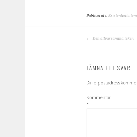
Publicerat i:
Existentiella te
INLÄGGSNAVIGE
Den allvarsamma leken
LÄMNA ETT SVAR
Din e-postadress kommer 
Kommentar
*