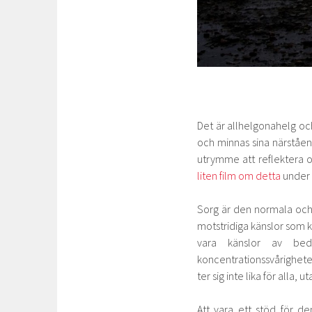
Det är allhelgonahelg och
och minnas sina närstående
utrymme att reflektera o
liten film om detta
under 
Sorg är den normala och 
motstridiga känslor som ka
vara känslor av bed
koncentrationssvårigheter
ter sig inte lika för alla, 
Att vara ett stöd för d