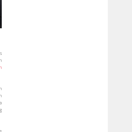
s
h
n
h
n
a
g
e