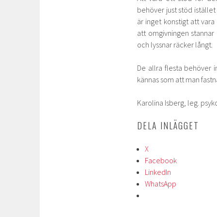
behöver just stöd iställe
är inget konstigt att va
att omgivningen stannar u
och lyssnar räcker långt.
De allra flesta behöver 
kännas som att man fastnar
Karolina Isberg, leg. psyk
DELA INLÄGGET
X
Facebook
LinkedIn
WhatsApp