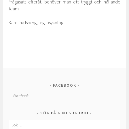
ifrågasatt efteråt, behöver man ett tryggt och hållande
team.
Karolina Isberg, leg. psykolog
FACEBOOK
Facebook
SÖK PÅ KINTSUKUROI
Sök