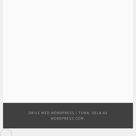
DRIVS MED WORDPRESS
|
TEMA: SELA AV
WORDPRESS.COM
.