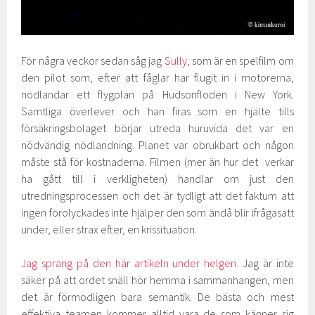
För några veckor sedan såg jag
Sully,
som är en spelfilm om
den pilot som, efter att fåglar har flugit in i motorerna,
nödlandar ett flygplan på Hudsonfloden i New York.
Samtliga överlever och han firas som en hjälte tills
försäkringsbolaget börjar utreda huruvida det var en
nödvändig nödlandning. Planet var obrukbart och någon
måste stå för kostnaderna. Filmen (mer än hur det verkar
ha gått till i verkligheten) handlar om just den
utredningsprocessen och det är tydligt att det faktum att
ingen förolyckades inte hjälper den som ändå blir ifrågasatt
under, eller strax efter, en krissituation.
Jag sprang på den här artikeln under helgen.
Jag är inte
säker på att ordet snäll hör hemma i sammanhangen, men
det är förmodligen bara semantik. De bästa och mest
effektiva teamen kommer alltid vara de som känner sig