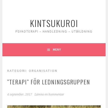
Gå
till
innehåll
KINTSUKUROI
PSYKOTERAPI – HANDLEDNING – UTBILDNING
MENY
KATEGORI:
ORGANISATION
”TERAPI” FÖR LEDNINGSGRUPPEN
4 september, 2017
Lämna en kommentar