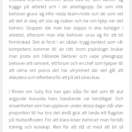
trygga på arbetet och i sin arbetsgrupp. De som inte
behöver gruva sig inför nästa team-möte och de som vet
att det är okej att visa sig osäker och be om hjälp när det
behövs. Grupper där man kan släppa in sina kollegor i
arbetet, eftersom man inte behöver oroa sig för att bli
förminskad. Det är först i en sådan trygg kontext som vår
kompetens kommer till sin rätt. Inom psykologin brukar
man prata om hållande faktorer och varje yrkesgrupp
behöver ett ramverk, ett forum och en chef som hjälper till
att värna om precis det här utrymmet där det går att
diskutera och reflektera för att på sikt utvecklas.
I filmen om Sully fick han själv slåss för det som till slut
avgjorde huruvida hans handlande var berättigat. Och
ensamheten som han upplever under dessa dagar står utan
proportion till hur bra det ändå gick att landa ett flygplan
på Hudsonfloden. För att klara kriser behöver man förstås
träning och kunskap. Men för att stå ut med att bli så