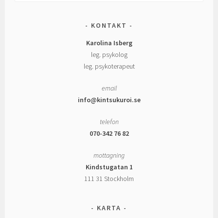
efter:
KONTAKT
Karolina Isberg
leg. psykolog
leg. psykoterapeut
email
info@kintsukuroi.se
telefon
070-342 76 82
mottagning
Kindstugatan 1
111 31 Stockholm
KARTA