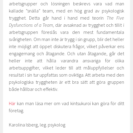
arbetsgrupper och lösningen beskrevs vara vad man
kallade ”snälla” team, med en hög grad av psykologisk
trygghet. Detta går hand i hand med teorin
The Five
Dysfunctions of a Team,
där avsaknad av trygghet och tillit i
arbetsgruppen föreslås vara den mest fundamentala
svårigheten. Om man inte är trygg i sin grupp, blir det heller
inte möjligt att öppet diskutera frågor, vilket påverkar ens
engagemang och åtagande. Och utan åtagande, går det
heller inte att hålla varandra ansvariga för olika
arbetsuppgifter, vilket leder till att måluppfyllelser och
resultat i sin tur uppfattas som oviktiga. Att arbeta med den
psykologiska tryggheten är ett bra sätt att göra gruppen
både hållbar och effektiv.
Här
kan man läsa mer om vad kintsukuroi kan göra för ditt
företag.
Karolina Isberg, leg. psykolog