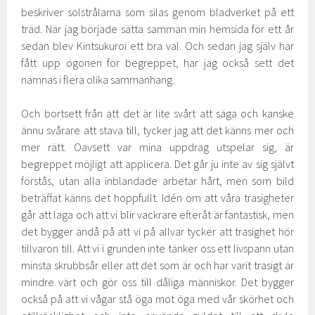
beskriver solstrålarna som silas genom bladverket på ett
träd. När jag började sätta samman min hemsida för ett år
sedan blev Kintsukuroi ett bra val. Och sedan jag själv har
fått upp ögonen för begreppet, har jag också sett det
nämnas i flera olika sammanhang.
Och bortsett från att det är lite svårt att säga och kanske
ännu svårare att stava till, tycker jag att det känns mer och
mer rätt. Oavsett var mina uppdrag utspelar sig, är
begreppet möjligt att applicera. Det går ju inte av sig självt
förstås, utan alla inblandade arbetar hårt, men som bild
beträffat känns det hoppfullt. Idén om att våra trasigheter
går att laga och att vi blir vackrare efteråt är fantastisk, men
det bygger ändå på att vi på allvar tycker att trasighet hör
tillvaron till. Att vi i grunden inte tänker oss ett livspann utan
minsta skrubbsår eller att det som är och har varit trasigt är
mindre värt och gör oss till dåliga människor. Det bygger
också på att vi vågar stå öga mot öga med vår skörhet och