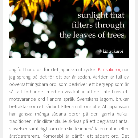
Jag föll handlöst för det japanska uttrycket
Kintsukuroi,
när
jag sprang på det för ett par år sedan. Världen är full av
oöversättningsbara ord, som beskriver ett begrepp som är
så tätt förbundet med en viss kultur att det inte finns ett
motsvarande ord i andra språk. Svenskans lagom, brukar
betraktas som ett sådant. Eller smultronställe. Att japanskan
har ganska många sådana beror på den gamla haiku-
traditionen, när dikter skulle skrivas på ett begränsat antal
stavelser samtidigt som den skulle innehålla en natur- eller
årstidsreferens. Komorebi är därför ett sådant ord. Det