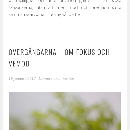
otillräcklighet och inte använda guldet till att skyla
skavankerna, utan att med mod och precision sätta
samman skärvorna till en ny hållbarhet.
ÖVERGÅNGARNA – OM FOKUS OCH
VEMOD
19 januari, 2017
Lämna en kommentar