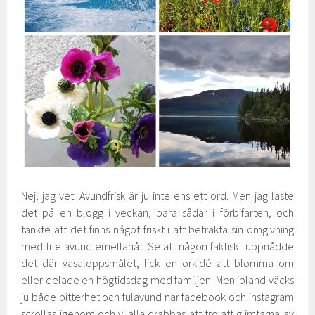
Nej, jag vet. Avundfrisk är ju inte ens ett ord. Men jag läste
det på en blogg i veckan, bara sådär i förbifarten, och
tänkte att det finns något friskt i att betrakta sin omgivning
med lite avund emellanåt. Se att någon faktiskt uppnådde
det där vasaloppsmålet, fick en orkidé att blomma om
eller delade en högtidsdag med familjen. Men ibland väcks
ju både bitterhet och fulavund när facebook och instagram
scrollas igenom och vi alla drabbas att tro att glimtarna av