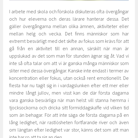
I arbete med skola och förskola diskuteras ofta övergångar
och hur eleverna och deras lärare hanterar dessa. Det
gäller övergångarna mellan olika ämnen, aktiviteter eller
mellan helg och vecka. Det finns människor som har
extremt besvärligt med det skifte av fokus som krävs för att
gå från en aktivitet till en annan, särskilt när man är
uppslukad av det som man för stunden ägnar sig åt. Vad vi
inte så ofta talar om att vi är ganska många människor som
sliter med dessa övergångar. Kanske inte endast i termer av
koncentration eller fokus, utan också rent emotionellt. De
flesta har nu tagit sig in i vardagslunken efter ett mer eller
mindre långt jullov, men visst kan de där första dagarna
vara ganska besvärliga när man helst vill stanna hemma i
tjocksockorna och dricka sitt förmiddagskaffe vid vilken tid
som än behagar. För att inte säga de första dagarna på en
lång ledighet, när rastlösheten fortfarande river och även
om längtan efter ledighet var stor, känns det som att man
inte har ro att ta sig an den.