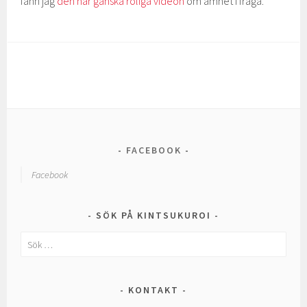
fann jag
den här ganska roliga videon
om ämnet i fråga.
FACEBOOK
Facebook
SÖK PÅ KINTSUKUROI
Sök
efter:
KONTAKT